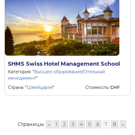
SHMS Swiss Hotel Management School
Категория: "
Высшее образование
/
Отельный
менеджмент
"
Страна: "
Швейцария
"
Стоимость:
CHF
Страницы:
«
1
2
3
4
5
6
7
8
»