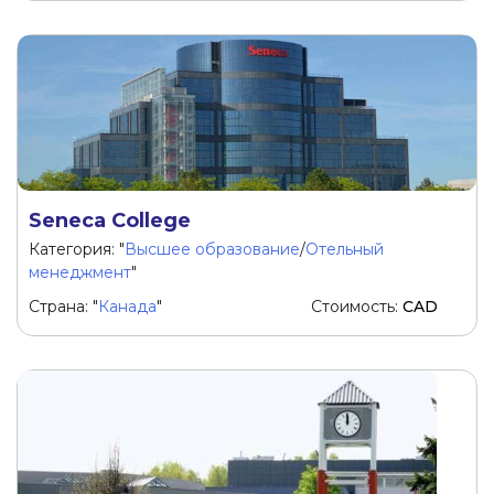
Seneca College
Категория: "
Высшее образование
/
Отельный
менеджмент
"
Страна: "
Канада
"
Стоимость:
CAD