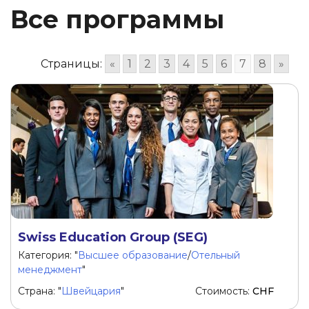
Все программы
Страницы:
«
1
2
3
4
5
6
7
8
»
Swiss Education Group (SEG)
Категория: "
Высшее образование
/
Отельный
менеджмент
"
Страна: "
Швейцария
"
Стоимость:
CHF