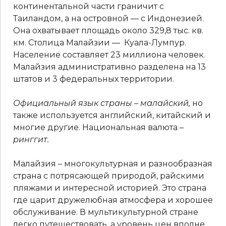
континентальной части граничит с
Таиландом, а на островной — с Индонезией.
Она охватывает площадь около 329,8 тыс. кв.
км. Столица Малайзии — Куала-Лумпур.
Население составляет 23 миллиона человек.
Малайзия административно разделена на 13
штатов и 3 федеральных территории.
Официальный язык страны – малайский,
но
также используется английский, китайский и
многие другие. Национальная валюта
–
ринггит.
Малайзия – многокультурная и разнообразная
страна с потрясающей природой, райскими
пляжами и интересной историей. Это страна
где царит дружелюбная атмосфера и хорошее
обслуживание. В мультикультурной стране
легко путешествовать, а уровень цен вполне