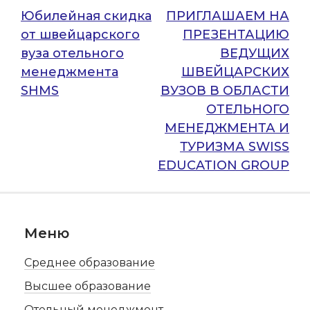
Навигация
Юбилейная скидка
ПРИГЛАШАЕМ НА
от швейцарского
ПРЕЗЕНТАЦИЮ
по
вуза отельного
ВЕДУЩИХ
записям
менеджмента
ШВЕЙЦАРСКИХ
SHMS
ВУЗОВ В ОБЛАСТИ
ОТЕЛЬНОГО
МЕНЕДЖМЕНТА И
ТУРИЗМА SWISS
EDUCATION GROUP
Меню
Среднее образование
Высшее образование
Отельный менеджмент