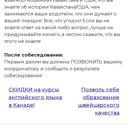
взаимоотношениях Казахстана и США, что вы
знаете об истории Казахстана/США, чем
занимаются ваши родители, что они думают о
вашей поездке. Всё, что угодно! Если вы не
знаете ответ на какой-либо вопрос, лучше не
придумывайте ничего, а честно скажите, что вы
этого не знаете
После собеседования:
Первым делом вы должны ПОЗВОНИТЬ вашему
координатору и сообщить о результате
собеседования.
Навигация
СКИДКИ на курсы
Позволь себе
английского языка
образование
по
в Канаде!
швейцарского
записям
качества