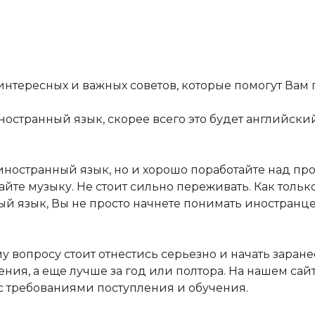
тересных и важных советов, которые помогут Вам 
остранный язык, скорее всего это будет английский,
 иностранный язык, но и хорошо поработайте над п
те музыку. Не стоит сильно переживать. Как только
ый язык, Вы не просто начнете понимать иностранце
му вопросу стоит отнестись серьезно и начать зара
ления, а еще лучше за год или полтора. На нашем с
с требованиями поступления и обучения.