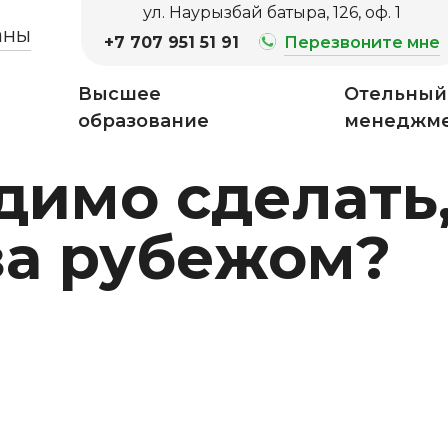
ул. Наурызбай батыра, 126, оф. 1
аны
+7 707 951 51 91
Перезвоните мне
Высшее
Отельный
образование
менеджм
димо сделать
за рубежом?