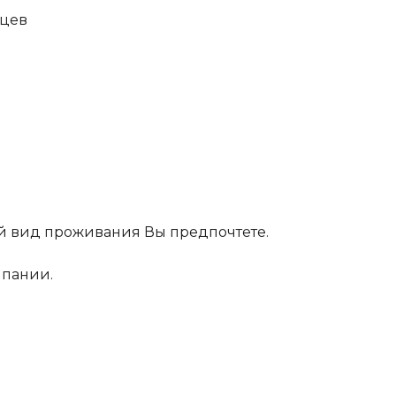
яцев
ой вид проживания Вы предпочтете.
мпании.