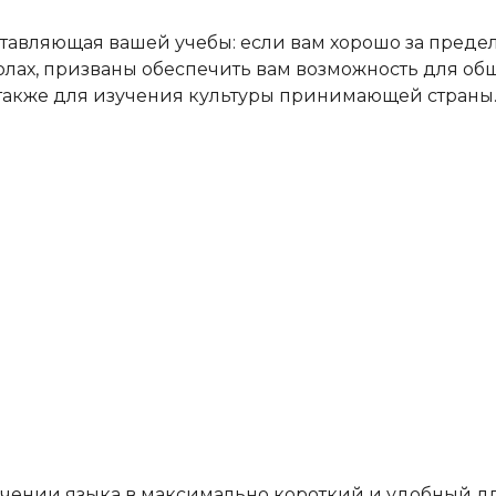
ставляющая вашей учебы: если вам хорошо за предел
лах, призваны обеспечить вам возможность для об
также для изучения культуры принимающей страны
зучении языка в максимально короткий и удобный д