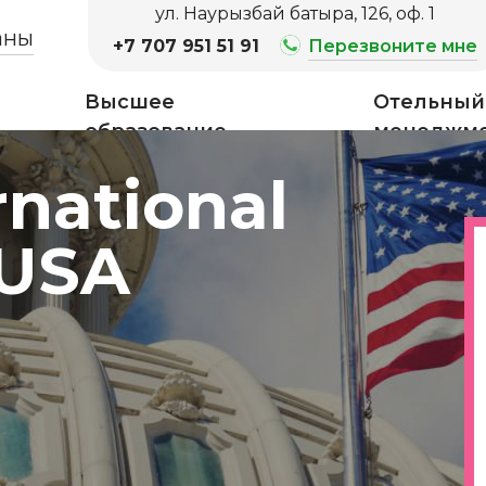
ул. Наурызбай батыра, 126, оф. 1
аны
+7 707 951 51 91
Перезвоните мне
Высшее
Отельный
образование
менеджм
rnational
 USA