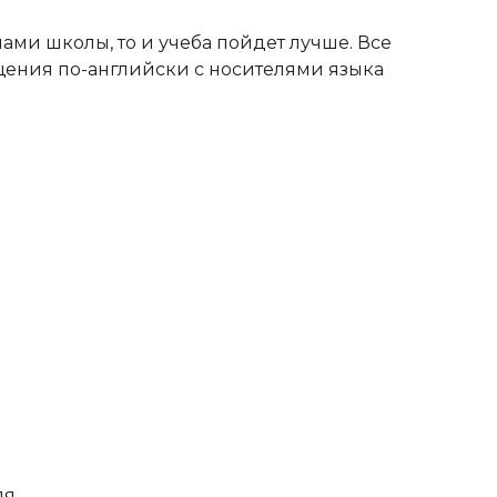
ами школы, то и учеба пойдет лучше. Все
щения по-английски с носителями языка
.
ля