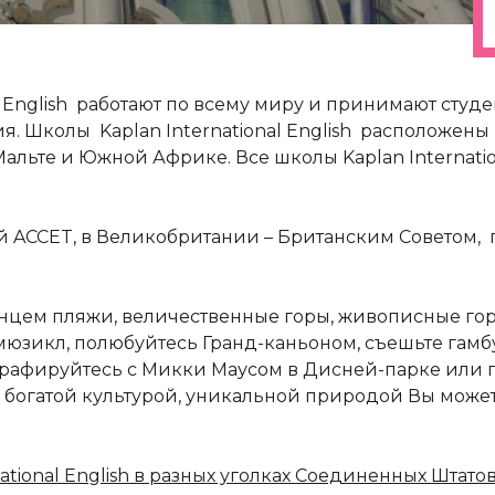
al English работают по всему миру и принимают студ
 Школы Kaplan International English расположены в
Мальте и Южной Африке. Все школы Kaplan Internati
 ACCET, в Великобритании – Британским Советом,
олнцем пляжи, величественные горы, живописные го
юзикл, полюбуйтесь Гранд-каньоном, съешьте гамб
графируйтесь с Микки Маусом в Дисней-парке или по
богатой культурой, уникальной природой Вы можете
tional English в разных уголках Соединенных Штатов