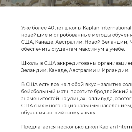
Уже более 40 лет школы Kaplan Internation
новейшие и опробованные методы обучения.
США, Канаде, Австралии, Новой Зеландии, 
обеспечить студентам максимум в учебе.
Школы в США аккредитованы организацией
Зеландии, Канаде, Австралии и Ирландии.
В США есть все на любой вкус – залитые с
бейсбольный матч, посетите бродвейский м
знаменитостей на улицах Голливуда, сфото
США с их многонациональным населением, 
обучения английскому языку.
Предлагается несколько школ Kaplan Interna