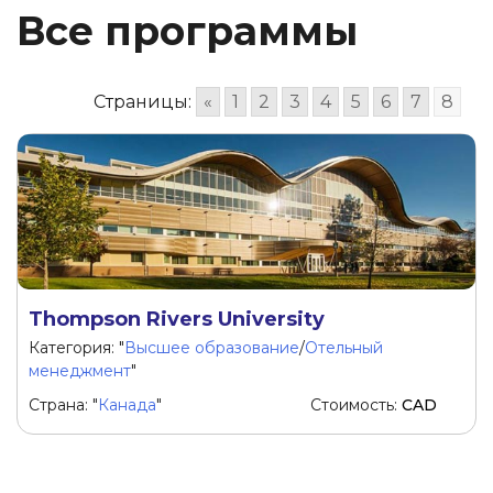
Все программы
Страницы:
«
1
2
3
4
5
6
7
8
Thompson Rivers University
Категория: "
Высшее образование
/
Отельный
менеджмент
"
Страна: "
Канада
"
Стоимость:
CAD