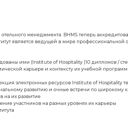
отельного менеджмента BHMS теперь аккредитована
 институт является ведущей в мире профессионально
ны ими (Institute of Hospitality )10 дипломов / ст
мической карьере и контексту их учебной программ
ция электронных ресурсов Institute of Hospitality 
льному развитию и очные встречи по широкому кру
в на их развитие
ение участников на разных уровнях их карьеры
титута