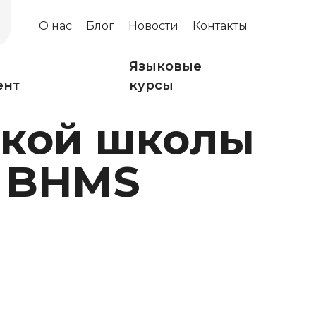
О нас
Блог
Новости
Контакты
Языковые
ент
курсы
ской школы
а BHMS