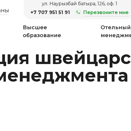
ул. Наурызбай батыра, 126, оф. 1
аны
+7 707 951 51 91
Перезвоните мне
Высшее
Отельный
образование
менеджм
ция швейцар
 менеджмент